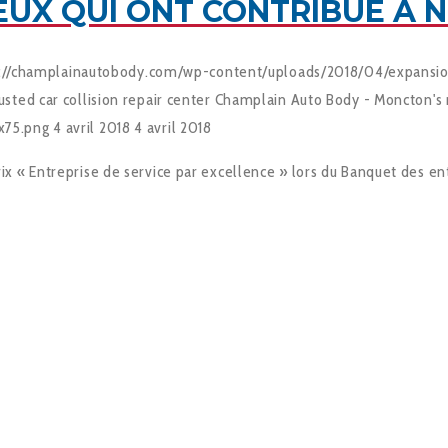
UX QUI ONT CONTRIBUÉ À 
://champlainautobody.com/wp-content/uploads/2018/04/expansi
ted car collision repair center
Champlain Auto Body - Moncton's m
x75.png
4 avril 2018
4 avril 2018
x « Entreprise de service par excellence » lors du Banquet des en
S DE NOS CLIENTS ONT À DIR