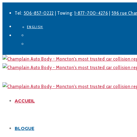
Tel:
506-857-0222
| Towing:
1-877-700-4276
|
596 rue Cha
ENGLISH
Facebook
LinkedIn
ACCUEIL
BLOGUE