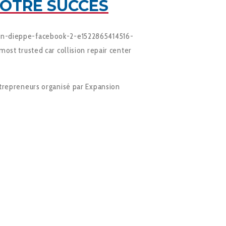
NOTRE SUCCÈS
on-dieppe-facebook-2-e1522865414516-
ost trusted car collision repair center
trepreneurs organisé par Expansion
E À NOTRE SUJET.