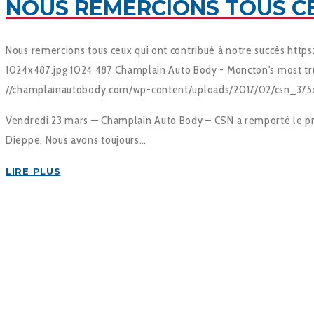
NOUS REMERCIONS TOUS CE
Nous remercions tous ceux qui ont contribué à notre succès
https
1024x487.jpg
1024
487
Champlain Auto Body - Moncton's most trus
//champlainautobody.com/wp-content/uploads/2017/02/csn_375
Vendredi 23 mars — Champlain Auto Body – CSN a remporté le pri
Dieppe. Nous avons toujours…
LIRE PLUS
VOICI CE QUE QUELQUES-UN
ÉVALUEZ NOUS