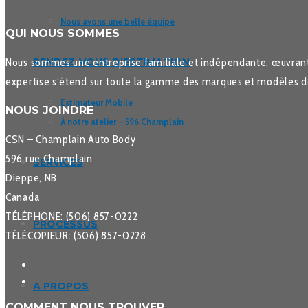
Nous avons une belle équipe
QUI NOUS SOMMES
Nous sommes une entreprise familiale et indépendante, œuvrant 
RENDEZ-VOUS D’ESTIMATION
expertise s’étend sur toute la gamme des marques et modèles de v
Estimateur Mobile
NOUS JOINDRE
À notre atelier – 596 Champlain
CSN – Champlain Auto Body
596 rue Champlain
SERVICES
Dieppe, NB
Canada
TÉLÉPHONE: (506) 857-0222
PROCESSUS
TÉLÉCOPIEUR: (506) 857-0228
A PROPOS
COMMENT NOUS TROUVER