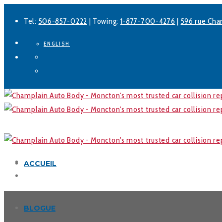
Tel:
506-857-0222
| Towing:
1-877-700-4276
|
596 rue Cha
ENGLISH
Facebook
LinkedIn
ACCUEIL
BLOGUE